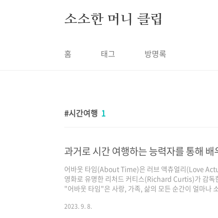
본문 바로가기
소소한 머니 클립
홈
태그
방명록
시간여행
1
과거로 시간 여행하는 능력자를 통해 배
어바웃 타임(About Time)은 러브 액츄얼리(Love Actual
영화로 유명한 리처드 커티스(Richard Curtis)가 
"어바웃 타임"은 사랑, 가족, 삶의 모든 순간이 얼마나
화입니다. 감동적인 스토리, 시간 여행에 대한 성찰, 
2023. 9. 8.
게 해 주는 고마운 영화 과 시간 여행 떠나봅니다. 과거
이 이야기는 젊고 다소 어색한 영국인 팀 레이크(Domhna