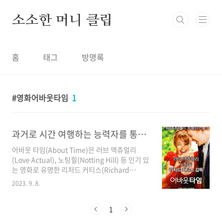
본문 바로가기
소소한 머니 클립
홈
태그
방명록
영화어바웃타임
1
과거로 시간 여행하는 능력자를 통해 배우게 되는 시간의 소중한 순간
어바웃 타임(About Time)은 러브 액츄얼리
(Love Actual), 노팅힐(Notting Hill) 등 인기 있
는 영화로 유명한 리처드 커티스(Richard
Curtis)가 감독한 깨달음이 있는 로맨틱 코미디
2023. 9. 8.
입니다. "어바웃 타임"은 사랑, 가족, 삶의 모든
순간이 얼마나 소중한 것인지를 깨닫게 해 주는
소중한 영화입니다. 감동적인 스토리, 시간 여행
1
에 대한 성찰, 정말 행복한 순간은 누구와 함께인