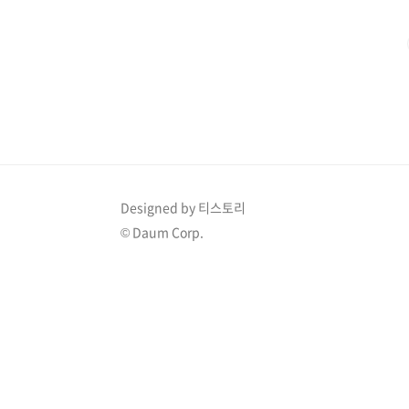
지휘 아래 인간과 용이 평화롭게 공존하는 유토피아 마
래곤 헌터 그림멜이 ..
Designed by 티스토리
© Daum Corp.