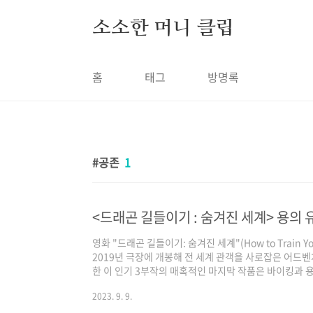
본문 바로가기
소소한 머니 클립
홈
태그
방명록
공존
1
영화 "드래곤 길들이기: 숨겨진 세계"(How to Train Your
2019년 극장에 개봉해 전 세계 관객을 사로잡은 어드
한 이 인기 3부작의 매혹적인 마지막 작품은 바이킹과 용
인사입니다. 에서는 히컵과 투슬리스의 우정, 친구들과 
2023. 9. 9.
는 여행을 이어갑니다. 드래곤 헌터를 피해 용의 유토피
번째 영화의 사건이 일어난 지 1년 후의 이야기입니다.