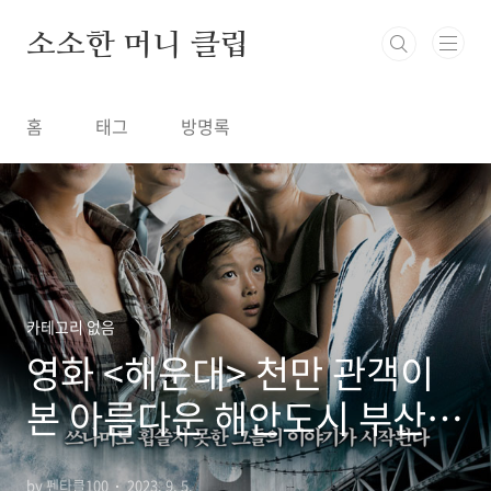
본문 바로가기
소소한 머니 클립
홈
태그
방명록
카테고리 없음
영화 <해운대> 천만 관객이
본 아름다운 해안도시 부산
해운대를 무대로 한 스릴 만
by 펜타클100
2023. 9. 5.