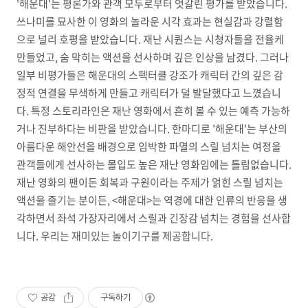
'해운대'는 평론가와 관객 모두로부터 엇갈린 평가를 받았습니다.
쓰나미를 묘사한 이 영화의 놀라운 시각 효과는 현실감과 강렬함
으로 널리 호평을 받았습니다. 재난 시퀀스는 시청자들을 전율케
만들었고, 숨 막히는 액션을 선사하며 깊은 인상을 남겼다. 그러나
일부 비평가들은 해운대의 스펙터클 강조가 캐릭터 간의 깊은 감
정적 연결을 무색하게 만들고 캐릭터가 덜 발달했다고 느꼈습니
다. 특정 스토리라인은 재난 영화에서 흔히 볼 수 있는 예측 가능하
거나 진부하다는 비판을 받았습니다. 한마디로 '해운대'는 부산의
아름다운 해안선을 배경으로 임박한 파멸의 스릴 넘치는 여정을
관객들에게 선사하는 몰입도 높은 재난 영화임에는 틀림없습니다.
재난 영화의 팬이든 회복과 구원이라는 주제가 얽힌 스릴 넘치는
액션을 즐기는 분이든, <해운대>는 역경에 대한 인류의 반응을 생
각하면서 좌석 가장자리에서 스릴과 긴장감 넘치는 경험을 선사합
니다. 우리는 재미있는 놀이기구를 제공합니다.
공감
구독하기